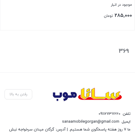
موجود در انبار
285,000
تومان
بستن
369
رفتن به بالا
تلفن
09112737220
ایمیل
sanaamobilegorgan@gmail.com
ما 7 روز هفته پاسخگوی شما هستیم. | آدرس: گرگان میدان سرخواجه نبش