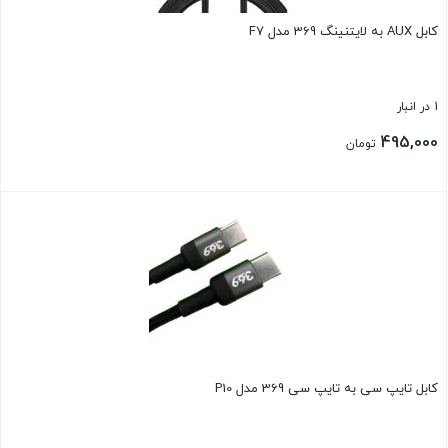
کابل AUX به لایتنینگ 369 مدل F7
1 در انبار
495,000
تومان
بستن
کابل تایپ سی به تایپ سی 369 مدل P10