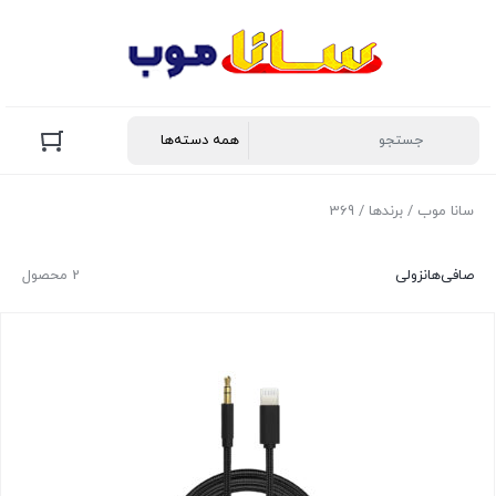
سانا موب
/ برندها / 369
صافی‌ها
نزولی
2 محصول