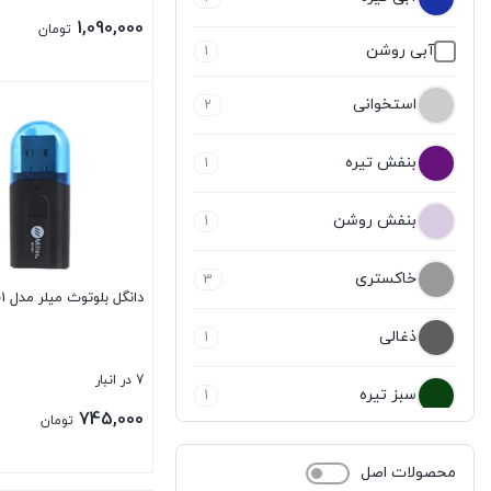
1,090,000
تومان
آبی روشن
1
بستن
استخوانی
2
بنفش تیره
1
بنفش روشن
1
خاکستری
3
دانگل بلوتوث میلر مدل MA-601
ذغالی
1
7 در انبار
سبز تیره
1
745,000
تومان
سبز کله غازی
1
محصولات اصل
بستن