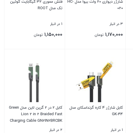
شارژر دیواری 20 وات بیوا مدل HC-
فلش مموری 32 گیگابایت کوئین
020
تک مدل ROOT
3 در انبار
1 در انبار
1,150,000
1,170,000
تومان
تومان
بستن
بستن
کابل شارژر 4 کاره گرنداسکای مدل
کابل 2 در 2 گرین لاین مدل Green
Lion 2 in 2 Braided Fast
GK-44
Charging Cable GN2IN2BRCBK
1 در انبار
2 در انبار