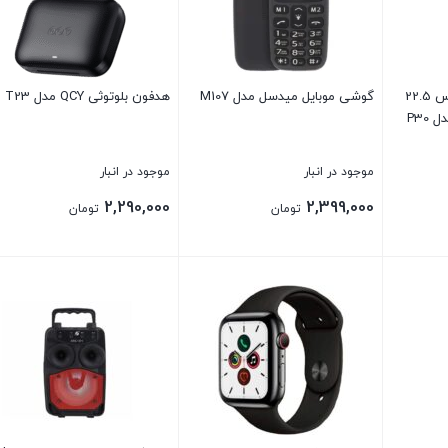
پاوربانک 10000mAh وایرلس 22.5
گوشی موبایل میدسل مدل M107
هدفون بلوتوثی QCY مدل T23
موجود در انبار
موجود در انبار
2,290,000
2,399,000
تومان
تومان
بستن
بستن