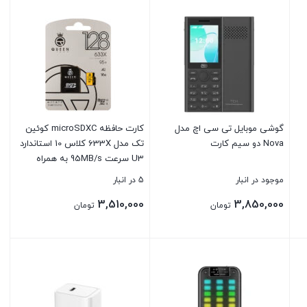
گوشی موبایل تی سی اچ مدل
کارت حافظه microSDXC کوئین
Nova دو سیم کارت
تک مدل 633X کلاس 10 استاندارد
U3 سرعت 95MB/s به همراه
آداپتور ظرفیت 128 گیگابایت
موجود در انبار
5 در انبار
3,510,000
3,850,000
تومان
تومان
بستن
بستن