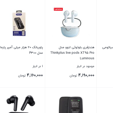
نک وایرلس 20000 شیائومی
هندزفری بلوتوثی لنوو مدل
پاوربانک 20 هزار میلی آمپر پارما
Thinkplus live pods XT95 Pro
مدل P300
Luminous
موجود در انبار
1 در انبار
4,160,000
4,190,000
تومان
تومان
بستن
بستن