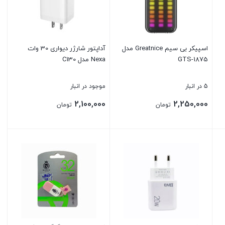
اسپیکر بی سیم Greatnice مدل
آداپتور شارژر دیواری 30 وات
GTS-1875
Nexa مدل C130
5 در انبار
موجود در انبار
2,100,000
2,250,000
تومان
تومان
بستن
بستن