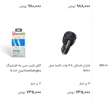
980,000
988,000
تومان
تومان
بستن
بستن
شارژر فندکی 38 وات نکسا مدل
کابل تایپ سی به لایتنینگ
R220
Youshengkuمدل k-106
3 در انبار
2 در انبار
735,000
735,000
تومان
تومان
بستن
بستن