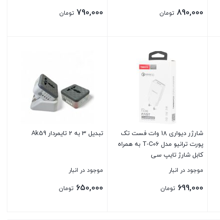
790,000
890,000
تومان
تومان
بستن
بستن
شارژر دیواری 18 وات فست تک
تبدیل 3 به 2 تایمردار Ak59
پورت ترانیو مدل T-C06 به همراه
کابل شارژ تایپ سی
موجود در انبار
موجود در انبار
650,000
699,000
تومان
تومان
بستن
بستن