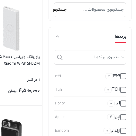
جستجو
جستجو
برای:
برندها
پاوربا
Xiaomi WPB15PDZM
369
369
2
1 در انبار
TCH
4,590,000
Tch
0
تومان
آنر
Honor
0
بستن
اپل
Apple
4
ارلدام
Earldom
0