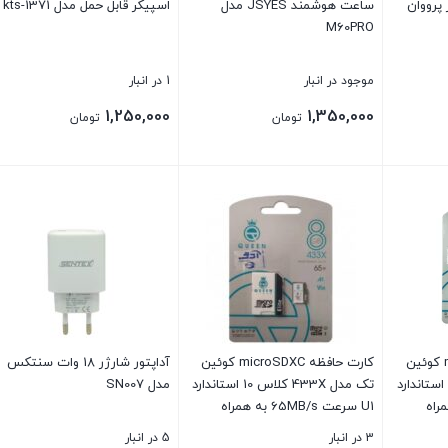
ی آمپر پرووان
ساعت هوشمند JSYES مدل
اسپیکر قابل حمل مدل kts-1371
M60PRO
موجود در انبار
1 در انبار
1,250,000
1,350,000
تومان
تومان
بستن
بستن
کارت حافظه microSDXC کوئین
کارت حافظه microSDXC کوئین
آداپتور شارژر 18 وات سنتکس
تک مدل 433X کلاس 10 استاندارد
تک مدل 433X کلاس 10 استاندارد
مدل SN007
6 به همراه
U1 سرعت 65MB/s به همراه
آداپتور ظرفیت 8 گیگابایت
3 در انبار
5 در انبار