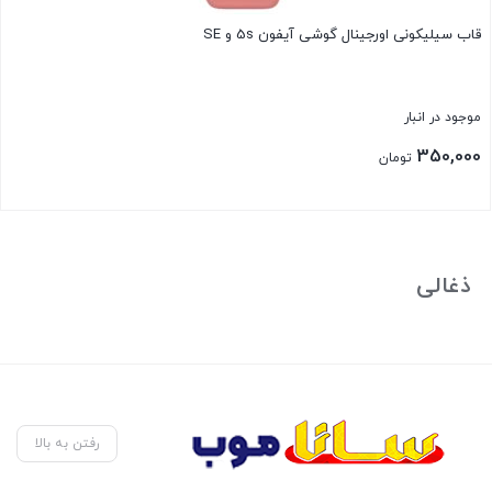
قاب سیلیکونی اورجینال گوشی آیفون 5s و SE
موجود در انبار
350,000
تومان
بستن
ذغالی
رفتن به بالا