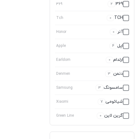
369
369
2
TCH
Tch
0
آنر
Honor
0
اپل
Apple
4
ارلدام
Earldom
0
دنمن
Denmen
3
سامسونگ
Samsung
3
شیائومی
Xiaomi
7
گرین لاین
Green Line
0
نکسا
%d9%86%da%a9%d8%b3%d8%a7
1