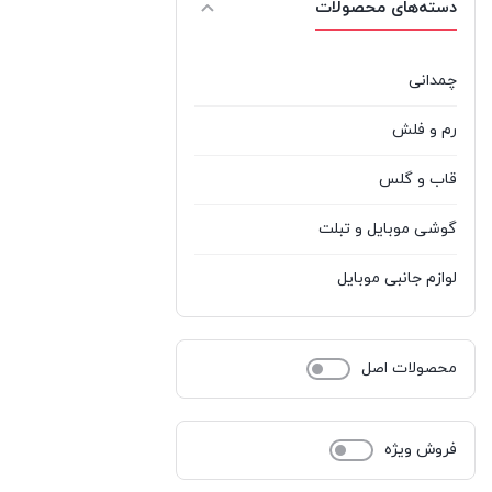
دسته‌های محصولات
نوکیا
%d9%86%d9%88%da%a9%db%8c%d8%a7
0
هادرون
Hadron
1
چمدانی
رم و فلش
قاب و گلس
گوشی موبایل و تبلت
لوازم جانبی موبایل
محصولات اصل
فروش ویژه