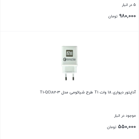
5 در انبار
980,000
تومان
بستن
آداپتور دیواری 18 وات T1 طرح شیائومی مدل T1-QC182-3
موجود در انبار
550,000
تومان