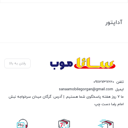
بستن
آداپتور
رفتن به بالا
تلفن
09112737220
ایمیل
sanaamobilegorgan@gmail.com
ما 7 روز هفته پاسخگوی شما هستیم. | آدرس: گرگان میدان سرخواجه نبش
امام رضا دست چپ