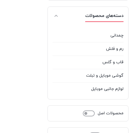
نکسا
%d9%86%da%a9%d8%b3%d8%a7
1
دسته‌های محصولات
نوکیا
%d9%86%d9%88%da%a9%db%8c%d8%a7
0
هادرون
Hadron
1
چمدانی
رم و فلش
قاب و گلس
گوشی موبایل و تبلت
لوازم جانبی موبایل
محصولات اصل