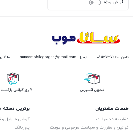
فروش ویژه
تلفن
09112737220
ایمیل
sanaamobilegorgan@gmail.com
ما 7 روز هفته پاسخگوی شما هستیم. | آدرس: گرگان میدان سرخواجه نبش امام رضا دست چپ
تحویل اکسپرس
7 روز گارانتی بازگشت وجه
خدمات مشتریان
برترین دسته ه
مقایسه محصولات
گوشی موبایل و ت
قوانین و مقررات و سیاست مرجوعی و عودت
پاوربانک