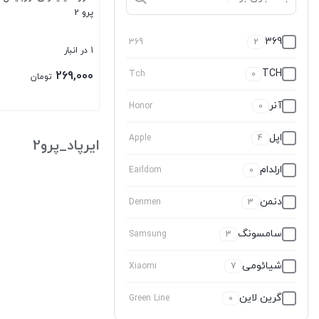
پرو 2
369
369
2
1 در انبار
TCH
269,000
Tch
0
تومان
آنر
Honor
0
بستن
اپل
Apple
4
ایرپاد_پرو2
ارلدام
Earldom
0
دنمن
Denmen
3
سامسونگ
Samsung
3
شیائومی
Xiaomi
7
گرین لاین
Green Line
0