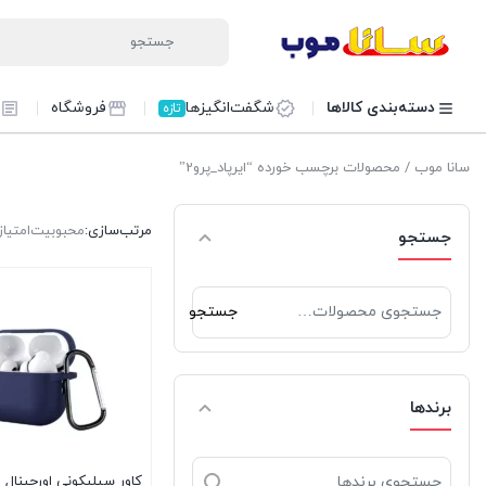
دسته‌بندی کالاها
شگفت‌انگیزها
فروشگاه
تازه
سانا موب
/ محصولات برچسب خورده “ایرپاد_پرو2”
مرتب‌سازی:
محبوبیت
امتیاز
جستجو
جستجو
جستجو
برای:
برندها
کاور سیلیکونی اورجینال ای