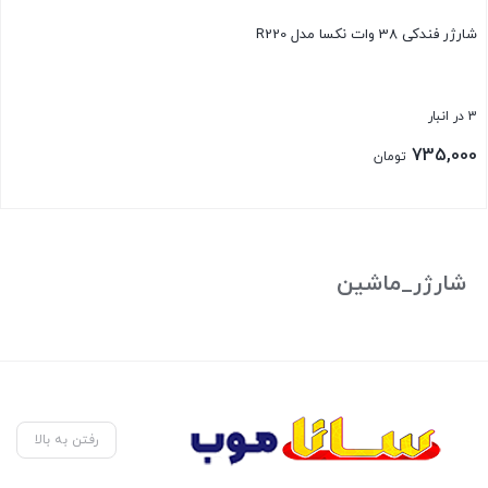
شارژر فندکی 38 وات نکسا مدل R220
3 در انبار
735,000
تومان
بستن
شارژر_ماشین
رفتن به بالا