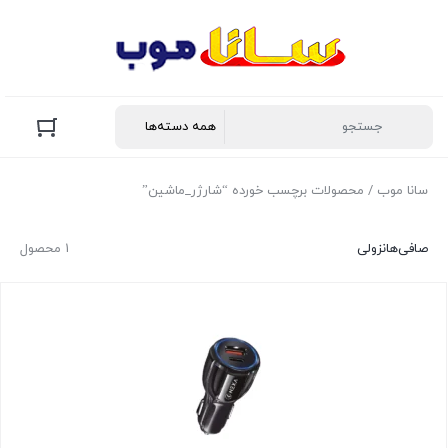
سانا موب
/ محصولات برچسب خورده “شارژر_ماشین”
صافی‌ها
نزولی
1 محصول