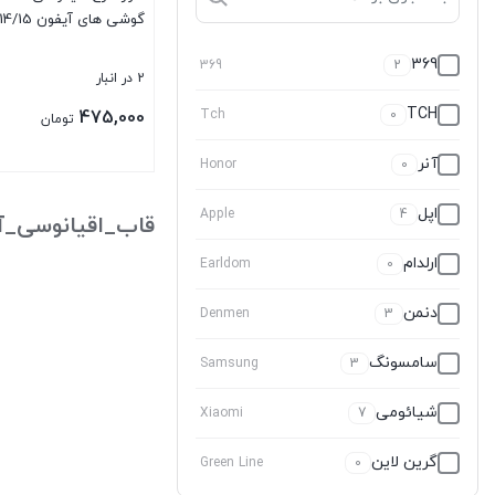
گوشی های آیفون 13/14/15
369
369
2
2 در انبار
TCH
475,000
Tch
0
تومان
آنر
Honor
0
بستن
اپل
Apple
4
قاب_اقیانوسی_آی
ارلدام
Earldom
0
دنمن
Denmen
3
سامسونگ
Samsung
3
شیائومی
Xiaomi
7
گرین لاین
Green Line
0