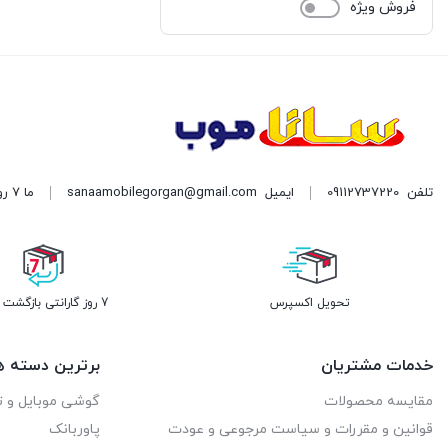
فروش ویژه
تلفن
09112737220
ایمیل
sanaamobilegorgan@gmail.com
ما 7 روز هفته پاسخگوی شما هستیم. | آدرس: گرگان میدان سرخواجه نبش امام رضا دست چپ
تحویل اکسپرس
7 روز گارانتی بازگشت وجه
خدمات مشتریان
برترین دسته ه
مقایسه محصولات
گوشی موبایل و ت
قوانین و مقررات و سیاست مرجوعی و عودت
پاوربانک