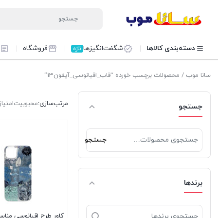
دسته‌بندی کالاها
شگفت‌انگیزها
فروشگاه
تازه
سانا موب
/ محصولات برچسب خورده “قاب_اقیانوسی_آیفون13”
مرتب‌سازی:
محبوبیت
امتیاز
جستجو
جستجو
جستجو
برای:
برندها
کاور طرح اقیانوسی مناس