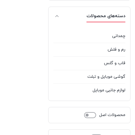
نکسا
%d9%86%da%a9%d8%b3%d8%a7
1
دسته‌های محصولات
نوکیا
%d9%86%d9%88%da%a9%db%8c%d8%a7
0
هادرون
Hadron
1
چمدانی
رم و فلش
قاب و گلس
گوشی موبایل و تبلت
لوازم جانبی موبایل
محصولات اصل