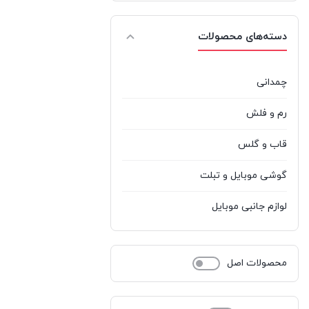
نکسا
%d9%86%da%a9%d8%b3%d8%a7
1
دسته‌های محصولات
نوکیا
%d9%86%d9%88%da%a9%db%8c%d8%a7
0
هادرون
Hadron
1
چمدانی
رم و فلش
قاب و گلس
گوشی موبایل و تبلت
لوازم جانبی موبایل
محصولات اصل