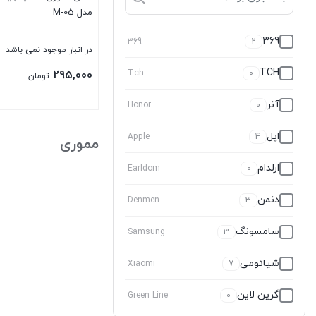
مدل M-05
369
369
2
در انبار موجود نمی باشد
TCH
295,000
Tch
0
تومان
آنر
Honor
0
بستن
اپل
Apple
4
مموری
ارلدام
Earldom
0
دنمن
Denmen
3
سامسونگ
Samsung
3
شیائومی
Xiaomi
7
گرین لاین
Green Line
0