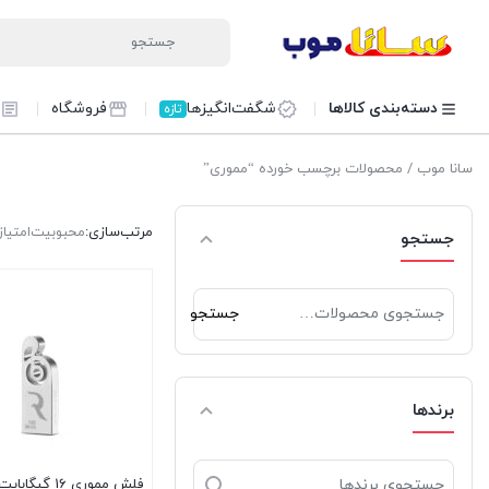
دسته‌بندی کالاها
شگفت‌انگیزها
فروشگاه
تازه
سانا موب
/ محصولات برچسب خورده “مموری”
مرتب‌سازی:
محبوبیت
امتیاز
جستجو
جستجو
جستجو
برای:
برندها
فلش مموری 16 گ