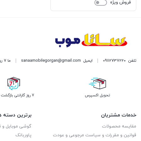
فروش ویژه
تلفن
09112737220
ایمیل
sanaamobilegorgan@gmail.com
ما 7 روز هفته پاسخگوی شما هستیم. | آدرس: گرگان میدان سرخواجه نبش امام رضا دست چپ
تحویل اکسپرس
7 روز گارانتی بازگشت وجه
خدمات مشتریان
برترین دسته ه
مقایسه محصولات
گوشی موبایل و ت
قوانین و مقررات و سیاست مرجوعی و عودت
پاوربانک