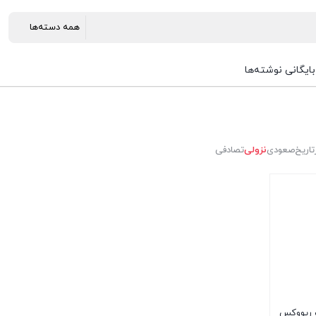
بایگانی نوشته‌ها
تاریخ
صعودی
نزولی
تصادفی
یگابایت ریووکس