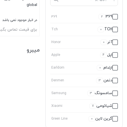
global
369
369
2
در انبار موجود نمی باشد
TCH
برای قیمت تماس بگیر
Tch
0
بستن
آنر
Honor
0
میبرو
اپل
Apple
4
ارلدام
Earldom
0
دنمن
Denmen
3
سامسونگ
Samsung
3
شیائومی
Xiaomi
7
گرین لاین
Green Line
0