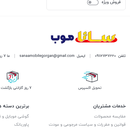
فروش ویژه
تلفن
09112737220
ایمیل
sanaamobilegorgan@gmail.com
ما 7 روز هفته پاسخگوی شما هستیم. | آدرس: گرگان میدان سرخواجه نبش امام رضا دست چپ
تحویل اکسپرس
7 روز گارانتی بازگشت وجه
خدمات مشتریان
برترین دسته ه
مقایسه محصولات
گوشی موبایل و ت
قوانین و مقررات و سیاست مرجوعی و عودت
پاوربانک