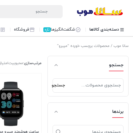
دسته‌بندی کالاها
شگفت‌انگیزها
فروشگاه
تازه
سانا موب
/ محصولات برچسب خورده “میبرو”
مرتب‌سازی:
محبوبیت
امتیاز
جستجو
جستجو
جستجو
برای:
برندها