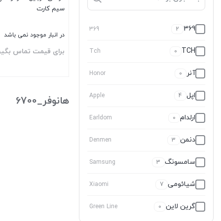
سیم کارت
369
369
2
در انبار موجود نمی باشد
TCH
برای قیمت تماس بگیر
Tch
0
آنر
Honor
0
بستن
اپل
Apple
4
هانوفر_6700
ارلدام
Earldom
0
دنمن
Denmen
3
سامسونگ
Samsung
3
شیائومی
Xiaomi
7
گرین لاین
Green Line
0