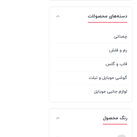
نکسا
%d9%86%da%a9%d8%b3%d8%a7
1
دسته‌های محصولات
نوکیا
%d9%86%d9%88%da%a9%db%8c%d8%a7
0
هادرون
Hadron
1
چمدانی
رم و فلش
قاب و گلس
گوشی موبایل و تبلت
لوازم جانبی موبایل
رنگ محصول