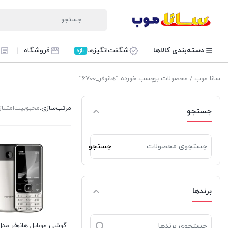
دسته‌بندی کالاها
شگفت‌انگیزها
فروشگاه
تازه
سانا موب
/ محصولات برچسب خورده “هانوفر_6700”
مرتب‌سازی:
محبوبیت
امتیاز
جستجو
جستجو
جستجو
برای:
برندها