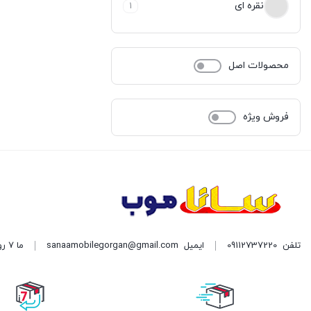
نقره ای
1
محصولات اصل
فروش ویژه
تلفن
09112737220
ایمیل
sanaamobilegorgan@gmail.com
ما 7 روز هفته پاسخگوی شما هستیم. | آدرس: گرگان میدان سرخواجه نبش امام رضا دست چپ