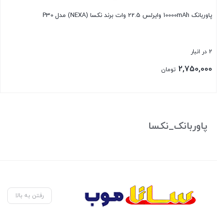
پاوربانک 10000mAh وایرلس 22.5 وات برند نکسا (NEXA) مدل P30
2 در انبار
2,750,000
تومان
بستن
پاوربانک_نکسا
رفتن به بالا