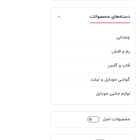
نکسا
%d9%86%da%a9%d8%b3%d8%a7
1
دسته‌های محصولات
نوکیا
%d9%86%d9%88%da%a9%db%8c%d8%a7
0
هادرون
Hadron
1
چمدانی
رم و فلش
قاب و گلس
گوشی موبایل و تبلت
لوازم جانبی موبایل
محصولات اصل