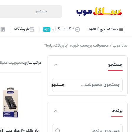
دسته‌بندی کالاها
شگفت‌انگیزها
فروشگاه
تازه
سانا موب
/ محصولات برچسب خورده “پاوربانک_پارما”
مرتب‌سازی:
محبوبیت
امتیاز
جستجو
جستجو
جستجو
برای:
برندها
پاوربانک 20 هزار میلی