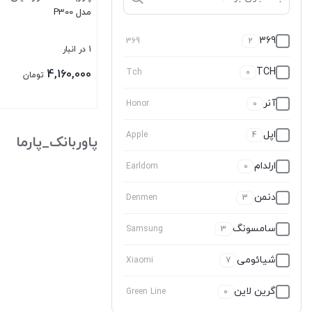
مدل P300
369
369
2
1 در انبار
TCH
4,160,000
Tch
0
تومان
آنر
Honor
0
بستن
اپل
Apple
4
پاوربانک_پارما
ارلدام
Earldom
0
دنمن
Denmen
3
سامسونگ
Samsung
3
شیائومی
Xiaomi
7
گرین لاین
Green Line
0