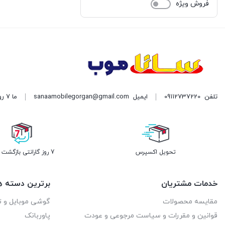
فروش ویژه
تلفن
09112737220
ایمیل
sanaamobilegorgan@gmail.com
ما 7 روز هفته پاسخگوی شما هستیم. | آدرس: گرگان میدان سرخواجه نبش امام رضا دست چپ
تحویل اکسپرس
7 روز گارانتی بازگشت وجه
خدمات مشتریان
برترین دسته ه
مقایسه محصولات
گوشی موبایل و ت
قوانین و مقررات و سیاست مرجوعی و عودت
پاوربانک