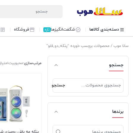
دسته‌بندی کالاها
شگفت‌انگیزها
فروشگاه
تازه
سانا موب
/ محصولات برچسب خورده “پنکه_دو_قلو”
مرتب‌سازی:
محبوبیت
امتیاز
جستجو
جستجو
جستجو
برای:
برندها
پنکه مه پاش رومیزی شار