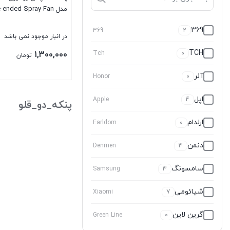
مدل Double-ended Spray Fan
369
369
2
در انبار موجود نمی باشد
TCH
1,300,000
Tch
0
تومان
آنر
Honor
0
بستن
اپل
Apple
4
پنکه_دو_قلو
ارلدام
Earldom
0
دنمن
Denmen
3
سامسونگ
Samsung
3
شیائومی
Xiaomi
7
گرین لاین
Green Line
0