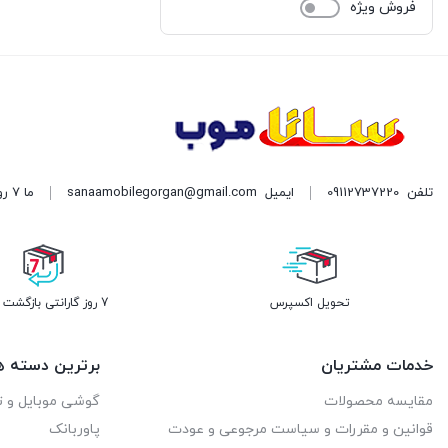
فروش ویژه
تلفن
09112737220
ایمیل
sanaamobilegorgan@gmail.com
ما 7 روز هفته پاسخگوی شما هستیم. | آدرس: گرگان میدان سرخواجه نبش امام رضا دست چپ
تحویل اکسپرس
7 روز گارانتی بازگشت وجه
خدمات مشتریان
برترین دسته ه
مقایسه محصولات
گوشی موبایل و ت
قوانین و مقررات و سیاست مرجوعی و عودت
پاوربانک