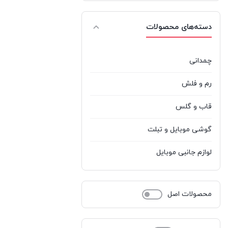
نکسا
%d9%86%da%a9%d8%b3%d8%a7
1
دسته‌های محصولات
نوکیا
%d9%86%d9%88%da%a9%db%8c%d8%a7
0
هادرون
Hadron
1
چمدانی
رم و فلش
قاب و گلس
گوشی موبایل و تبلت
لوازم جانبی موبایل
محصولات اصل