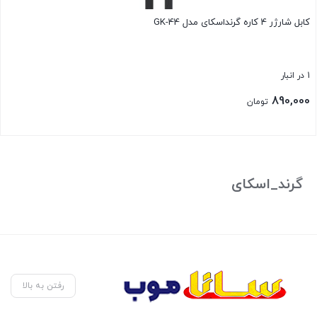
کابل شارژر 4 کاره گرنداسکای مدل GK-44
1 در انبار
890,000
تومان
بستن
گرند_اسکای
رفتن به بالا