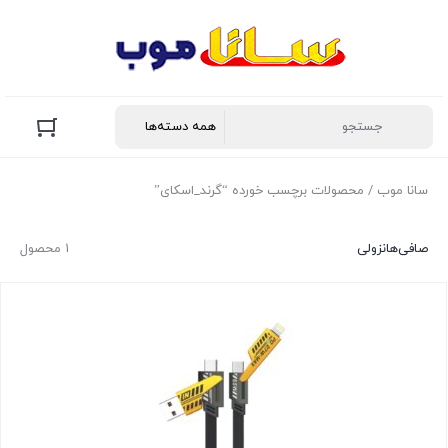
سانا موب
/ محصولات برچسب خورده “گرند_اسکای”
صافی‌ها
نزولی
1 محصول