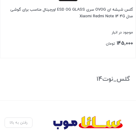
گلس شیشه ای OVOG سری ESD OG GLASS اورجینال مناسب برای گوشی
مدل Xiaomi Redmi Note 14 4G
موجود در انبار
145,000
تومان
بستن
گلس_نوت14
رفتن به بالا