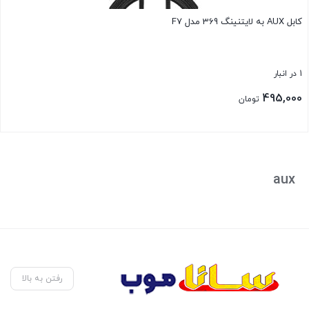
کابل AUX به لایتنینگ 369 مدل F7
1 در انبار
495,000
تومان
بستن
aux
رفتن به بالا