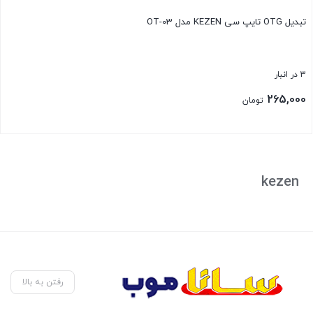
تبدیل OTG تایپ سی KEZEN مدل OT-03
3 در انبار
265,000
تومان
بستن
kezen
رفتن به بالا