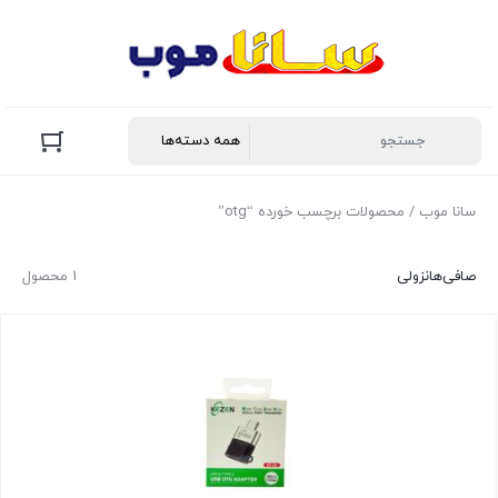
سانا موب
/ محصولات برچسب خورده “otg”
صافی‌ها
نزولی
1 محصول