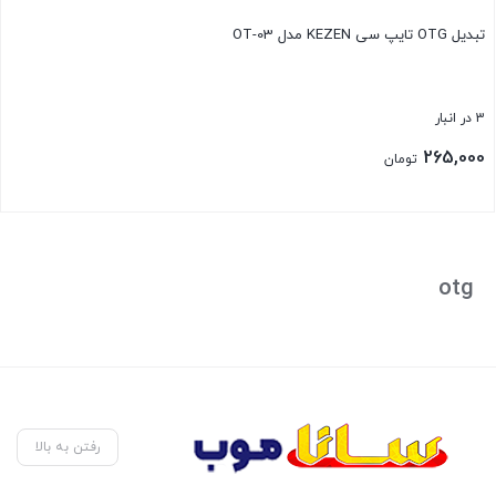
تبدیل OTG تایپ سی KEZEN مدل OT-03
3 در انبار
265,000
تومان
بستن
otg
رفتن به بالا