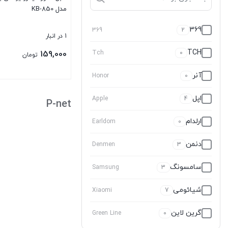
مدل KB-850
369
369
2
1 در انبار
TCH
159,000
Tch
0
تومان
آنر
Honor
0
بستن
اپل
Apple
4
P-net
ارلدام
Earldom
0
دنمن
Denmen
3
سامسونگ
Samsung
3
شیائومی
Xiaomi
7
گرین لاین
Green Line
0