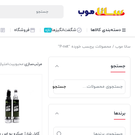
دسته‌بندی کالاها
شگفت‌انگیزها
فروشگاه
تازه
سانا موب
/ محصولات برچسب خورده “P-net”
مرتب‌سازی:
محبوبیت
امتیاز
جستجو
جستجو
جستجو
برای:
برندها
کابل شارژ میکرو یو اس 