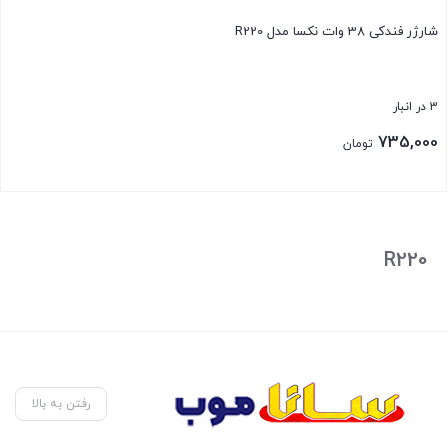
شارژر فندکی 38 وات نکسا مدل R220
3 در انبار
735,000
تومان
بستن
R220
رفتن به بالا