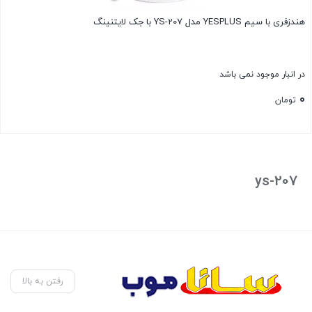
هندزفری با سیم YESPLUS مدل YS-207 با جک لایتنینگ
در انبار موجود نمی باشد
0
تومان
بستن
ys-207
رفتن به بالا