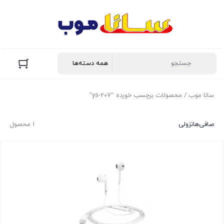
سانا موب
/ محصولات برچسب خورده “ys-207”
صافی‌ها
نزولی
1 محصول