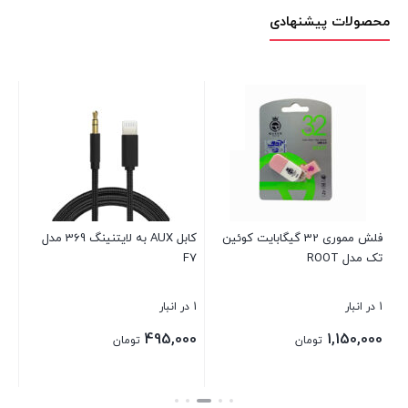
محصولات پیشنهادی
فلش مموری 32 گیگابایت کوئین
کابل AUX به لایتنینگ 369 مدل
کا
تک مدل ROOT
F7
in
1 در انبار
1 در انبار
1 در انبار
00
495,000
1,150,000
تومان
تومان
بستن
بستن
بست