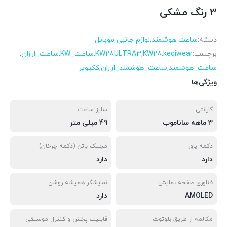
3 رنگ مشکی
دسته:
ساعت هوشمند
,
لوازم جانبی موبایل
برچسب:
keqiwear
,
KW28
,
KW28ULTRA3
,
ساعت_KW
,
ساعت_ارزان
,
ساعت_هوشمند
,
ساعت_هوشمند_ارزان
,
ککیویر
ویژگی‌ها
گارانتی
سایز ساعت
3 ماهه ساناموب
49 میلی متر
دکمه پاور
مجیک باتن (دکمه چرخان)
دارد
دارد
فناوری صفحه نمایش
نمایشگر همیشه روشن
AMOLED
دارد
مکالمه از طریق بلوتوث
قابلیت پخش و کنترل موسیقی