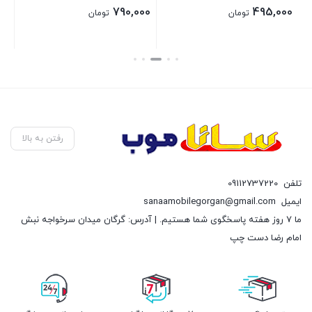
,160,000
790,000
495,0
تومان
تومان
ن
بستن
بستن
رفتن به بالا
تلفن
09112737220
ایمیل
sanaamobilegorgan@gmail.com
ما 7 روز هفته پاسخگوی شما هستیم. | آدرس: گرگان میدان سرخواجه نبش
امام رضا دست چپ