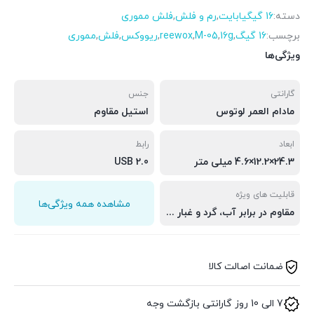
دسته:
16 گیگیابایت
,
رم و فلش
,
فلش مموری
برچسب:
16 گیگ
,
16g
,
M-05
,
reewox
,
ریووکس
,
فلش
,
مموری
ویژگی‌ها
گارانتی
جنس
مادام العمر لوتوس
استیل مقاوم
ابعاد
رابط
24.3×12.2×4.6 میلی متر
USB 2.0
قابلیت های ویژه
مشاهده همه ویژگی‌ها
مقاوم در برابر آب، گرد و غبار و لرزش، امکان بازیابی فایل های پاک شده، مانند عکس های دیجیتال، اسناد، موسیقی و فیلم ها
ضمانت اصالت کالا
7 الی 10 روز گارانتی بازگشت وجه