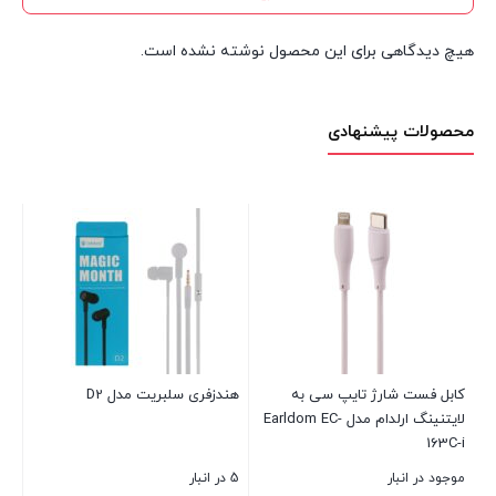
هیچ دیدگاهی برای این محصول نوشته نشده است.
محصولات پیشنهادی
 فست شارژ تایپ سی به
هندزفری سلبریت مدل D2
هندزفری بلو
لایتنینگ ارلدام مدل Earldom EC-
s XT95 Pro
Luminous
16
 در انبار
5 در انبار
موجود در انبا