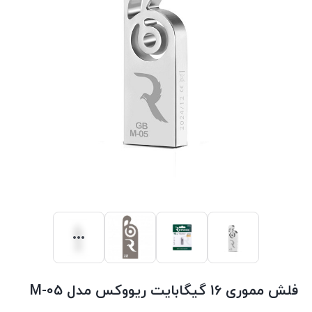
فلش مموری 16 گیگابایت ریووکس مدل M-05