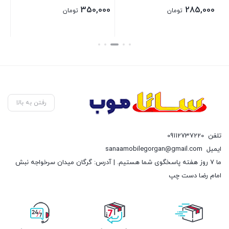
4,190,000
350,000
285,
تومان
تومان
بستن
بستن
رفتن به بالا
تلفن
09112737220
ایمیل
sanaamobilegorgan@gmail.com
ما 7 روز هفته پاسخگوی شما هستیم. | آدرس: گرگان میدان سرخواجه نبش
امام رضا دست چپ