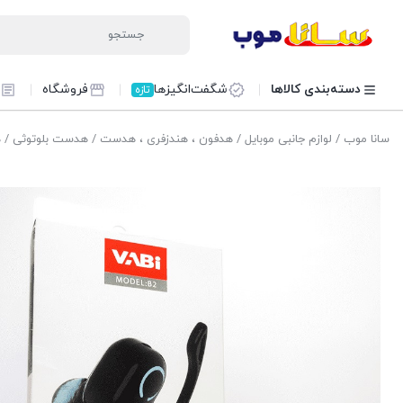
دسته‌بندی کالاها
شگفت‌انگیزها
فروشگاه
تازه
سانا موب
/
لوازم جانبی موبایل
/
هدفون ، هندزفری ، هدست
/
هدست بلوتوثی
/ ه