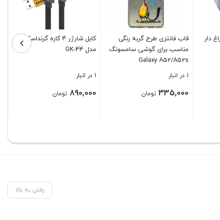
ا چراغ دار
قاب فانتزی طرح گربه رنگی
کابل شارژر 4 کاره گرنداسکای
مناسب برای گوشی سامسونگ
مدل GK-44
Galaxy A52/A52s
1 در انبار
1 در انبار
890,000
335,000
تومان
تومان
بستن
بستن
رفتن به بالا