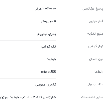
پاسخ فرکانسی
۲۰-۲۰۰۰۰ هرتز
قطر درایور
۱۱ میلی‌متر
منبع تغذیه
باتری لیتیوم
نوع گوشی
تک گوشی
نوع اتصال
بلوتوث
رابط‌ها
microUSB
مناسب برای
کاربری عمومی
سایر مشخصات
شارژدهی تا ۳.۵ ساعت, – بلوتوث ورژن ۵.۰ و برد تا ۱۵ متر, – باتری داخلی ۵۰ میلی آمپر ساعت