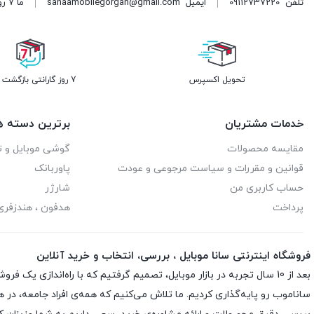
تلفن
09112737220
ایمیل
sanaamobilegorgan@gmail.com
ما 7 روز هفته پاسخگوی شما هستیم. | آدرس: گرگان میدان سرخواجه نبش امام رضا دست چپ
تحویل اکسپرس
7 روز گارانتی بازگشت وجه
خدمات مشتریان
برترین دسته ه
مقایسه محصولات
گوشی موبایل و ت
قوانین و مقررات و سیاست مرجوعی و عودت
پاوربانک
حساب کاربری من
شارژر
پرداخت
هدفون ، هندزفر
فروشگاه اینترنتی سانا موبایل ، بررسی، انتخاب و خرید آنلاین
ساناموب رو پایه‌گذاری کردیم. ما تلاش می‌کنیم که همه‌ی افراد جامعه، در 