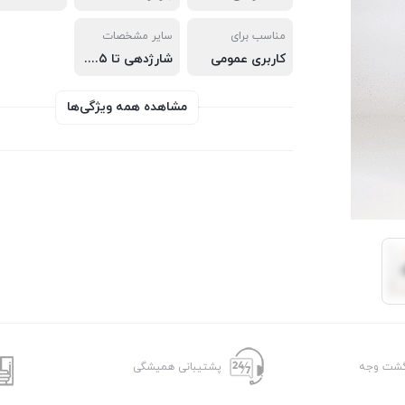
مناسب برای
سایر مشخصات
کاربری عمومی
شارژدهی تا ۳.۵ ساعت, – بلوتوث ورژن ۵.۰ و برد تا ۱۵ متر, – باتری داخلی ۵۰ میلی آمپر ساعت
مشاهده همه ویژگی‌ها
پشتیبانی همیشگی