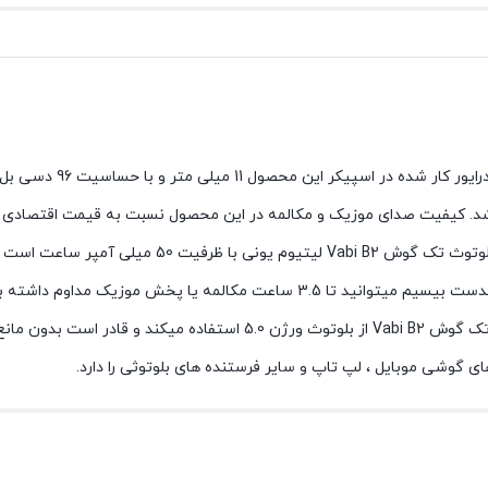
هدست بلوتوثی وابی مدل B2 از نوع داخل گوش و بصورت تکی است. قطر د
2000 هرزتی میباشد. آمپدانس این محصول 32 اهم میباشد. کیفیت صدای موزیک و مکالمه در این محصول نسبت به قیمت اق
بالاست و نظر شما را به خود جلب میکند. نوع باتری کار شده در هندزفری بلوتوث تک گوش Vabi B2 ل
محصول باید از آداپتور 5 ولت 1 آمپر استفاده شود. با 2 ساعت شارژ این هدست بیسیم میتوانید تا 3.5 ساعت مکالمه یا 
ی گوشی موبایل ، لپ تاپ و سایر فرستنده های بلوتوثی را دارد.