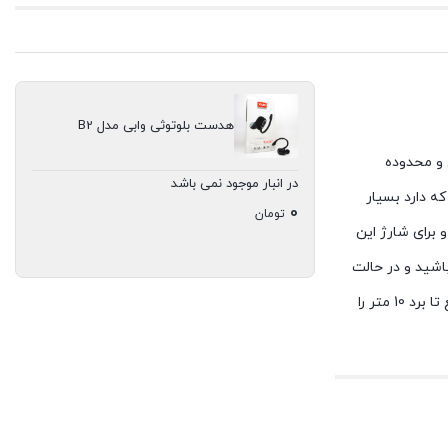
هدست بلوتوثی وابی مدل B2
رایور کار شده در اسپیکر این محصول 11 میلی متر و با حساسیت 96 دسی بل و محدوده
در انبار موجود نمی باشد
تصادی که دارد بسیار
0
تومان
یتیوم یونی با ظرفیت 50 میلی آمپر ساعت است و برای شارژ این
پخش موزیک مداوم داشته باشید و در حالت
استند بای تا 100 ساعت از این محصول استفاده بنمایید. هندزفری بلوتوث تک گوش Vabi B2 از بلوتوث ورژن 5.0 استفاده میکند و قادر است بدون مانع تا برد 10 متر را