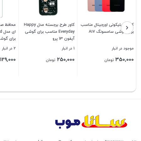
کاور سیلیکونی اورجینال مناسب
کاور طرح برجسته مدل Happy
محافظ ص
برای گوشی سامسونگ A17
Everyday مناسب برای گوشی
آیفون 13 پرو
برای گوشی 
موجود در انبار
1 در انبار
2 در انبار
129,000
250,000
350,000
تومان
تومان
بستن
بستن
بستن