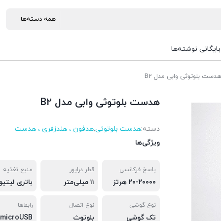
بایگانی نوشته‌ها
دست بلوتوثی وابی مدل B2
هدست بلوتوثی وابی مدل B2
دسته:
هدست بلوتوثی
,
هدفون ، هندزفری ، هدست
ویژگی‌ها
پاسخ فرکانسی
قطر درایور
منبع تغذیه
۲۰-۲۰۰۰۰ هرتز
۱۱ میلی‌متر
باتری لیتیو
نوع گوشی
نوع اتصال
رابط‌ها
تک گوشی
بلوتوث
microUSB