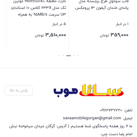
قاب سوکول طرح برجسته مدل
کارت حافظه microSDXC کوئین
پاندای خندان آیفون 13 پرومکس
تک مدل 633X کلاس 10 استاندارد
20
U3 سرعت 95MB/s به همراه
آداپتور ظرفیت 128 گیگابایت
1 در انبار
5 در انبار
3 در انبار
00
3,510,000
359,000
تومان
تومان
بستن
بستن
بست
رفتن به بالا
تلفن
09112737220
ایمیل
sanaamobilegorgan@gmail.com
ما 7 روز هفته پاسخگوی شما هستیم. | آدرس: گرگان میدان سرخواجه نبش
امام رضا دست چپ