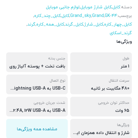
دسته:
کابل
,
کابل شارژ موبایل
,
لوازم جانبی موبایل
برچسب:
GK-44
,
Grand
,
Grand_sky
,
کابل
,
کابل_چند_کاره
,
کابل_چهار_کاره
,
کابل_شارژ
,
کابل_گرند
,
کابل_همه_کاره
,
گرند
,
گرند_اسکای
ویژگی‌ها
طول
جنس بدنه
1 متر
بافت تخت + پوسته آلیاژ روی
سرعت انتقال
نوع اتصال
480 مگابیت بر ثانیه
USB-C به USB-C + Lightning USB-A به USB-C + Lightning
حداکثر توان خروجی
شدت جریان خروجی
65 وات
USB-A به Lightning : 5V/2.4A, 12W USB-A به USB-C: 5V/3A, 18W USB-C به USB-C: 65W USB-C به Lightning: 9V/3A, 27W
ویژگی‌ها
مشاهده همه ویژگی‌ها
شارژ و انتقال داده همزمان ایمن و مطمئن سازگاری گسترده با دستگاه‌های مختلف