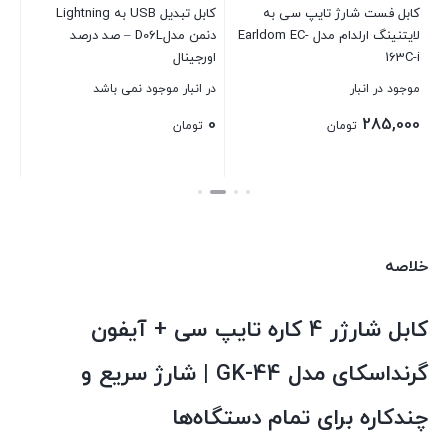
کابل فست شارژ تایپ سی به
کابل تبدیل USB به Lightning
لایتنینگ ارلدام مدل Earldom EC-
دنمن مدلD06L – صد درصد
بست
163C-i
اورجینال
موجود در انبار
در انبار موجود نمی باشد
0
285,000
تومان
تومان
بستن
بستن
خلاصه
کابل شارژر 4 کاره تایپ سی + آیفون
گرنداسکای مدل GK-44 | شارژ سریع و
چندکاره برای تمام دستگاه‌ها