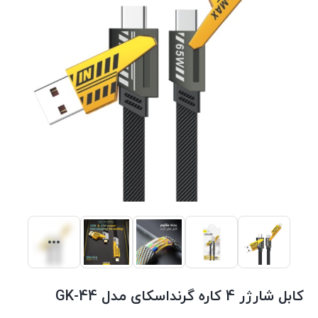
کابل شارژر 4 کاره گرنداسکای مدل GK-44