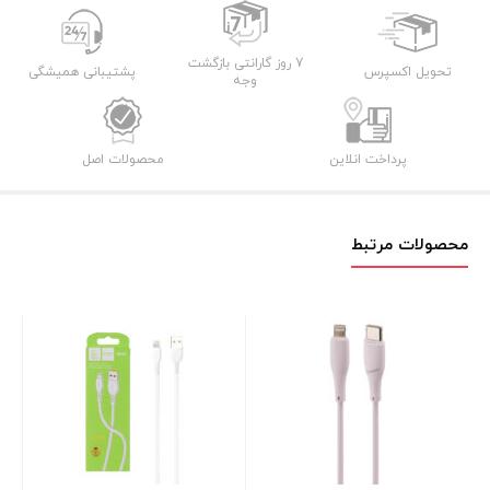
7 روز گارانتی بازگشت
تحویل اکسپرس
پشتیبانی همیشگی
وجه
پرداخت انلاین
محصولات اصل
محصولات مرتبط
مدلD06T – صد در
در 
بر