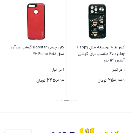
قا
سامس
موج
00
کاور طرح برجسته مدل Happy
کاور چرمی Boostar گوشی هوآوی
Everyday مناسب برای گوشی
مدل Y6 Prime 2018
بست
آیفون 13 پرو
1 در انبار
1 در انبار
245,000
250,000
تومان
تومان
بستن
بستن