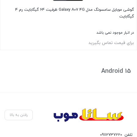
گوشی موبايل سامسونگ مدل Galaxy A07 4G ظرفیت 64 گیگابایت رم 4
گیگابایت
در انبار موجود نمی باشد
برای قیمت تماس بگیرید
بستن
Android 15
رفتن به بالا
تلفن
09112737220